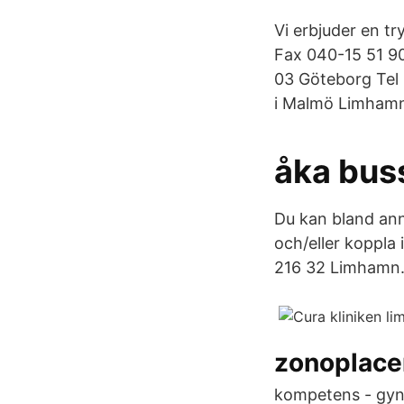
Vi erbjuder en t
Fax 040-15 51 90
03 Göteborg Tel 
i Malmö Limhamn 
åka bus
Du kan bland anna
och/eller koppla
216 32 Limhamn
zonoplace
kompetens - gyne