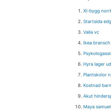
Xl-bygg norr
Startsida ed
Valia vc
Ikea bransch
Psykologassi
Hyra lager ud
Plantskolor 
Kostnad bar
Akut hinders
Maya samuel