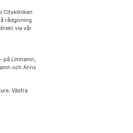
 Citykliniken
få rådgivning
irekt via vår
 - på Limhamn,
mhamn och Anns
ure. Västra