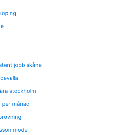
köping
ge
stent jobb skåne
devalla
nära stockholm
n per månad
prövning
sson model