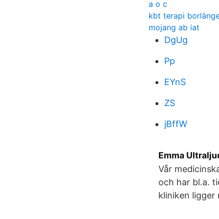
a o c
kbt terapi borläng
mojang ab iat
DgUg
Pp
EYnS
ZS
jBffW
Emma Ultralju
Vår medicinska
och har bl.a. 
kliniken ligg