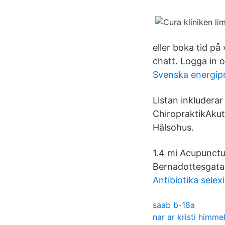
eller boka tid på
chatt. Logga in 
Svenska energip
Listan inkludera
ChiropraktikAku
Hälsohus.
1.4 mi Acupunct
Bernadottesgata
Antibiotika selexi
saab b-18a
nar ar kristi himm