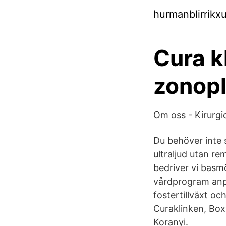
hurmanblirrikxu
Cura k
zonopl
Om oss - Kirurg
Du behöver inte s
ultraljud utan r
bedriver vi basm
vårdprogram anpa
fostertillväxt oc
Curaklinken, Bo
Koranyi.