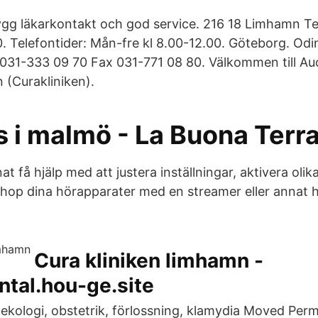
rygg läkarkontakt och god service. 216 18 Limhamn T
. Telefontider: Mån-fre kl 8.00-12.00. Göteborg. Odi
031-333 09 70 Fax 031-771 08 80. Välkommen till Aud
(Curakliniken).
s i malmö - La Buona Terr
t få hjälp med att justera inställningar, aktivera oli
 ihop dina hörapparater med en streamer eller annat 
.
Cura kliniken limhamn -
ntal.hou-ge.site
kologi, obstetrik, förlossning, klamydia Moved Perm