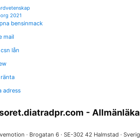
årdvetenskap
borg 2021
pna bensinmack
 mail
 csn lån
iew
 ränta
a adress
soret.diatradpr.com - Allmänläk
vemotion · Brogatan 6 · SE-302 42 Halmstad · Sverig