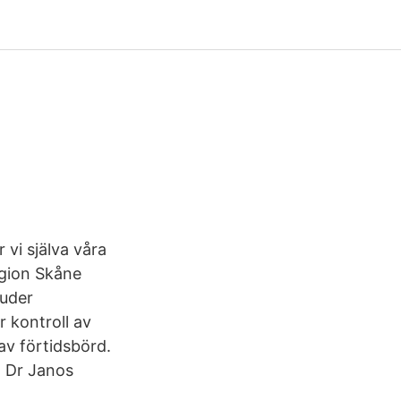
 vi själva våra
egion Skåne
juder
 kontroll av
av förtidsbörd.
: Dr Janos