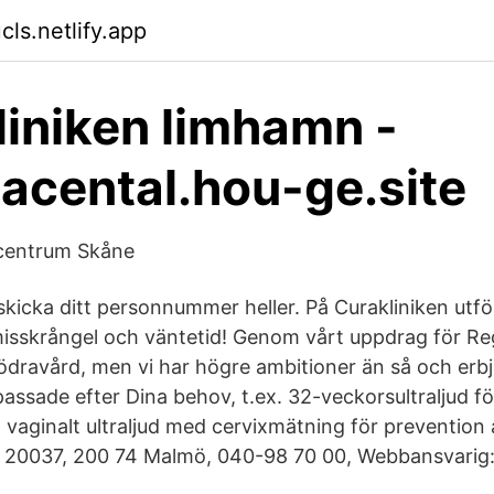
cls.netlify.app
liniken limhamn -
acental.hou-ge.site
icentrum Skåne
kicka ditt personnummer heller. På Curakliniken utför
emisskrångel och väntetid! Genom vårt uppdrag för R
ödravård, men vi har högre ambitioner än så och erb
ssade efter Dina behov, t.ex. 32-veckorsultraljud för
h vaginalt ultraljud med cervixmätning för prevention 
x 20037, 200 74 Malmö, 040-98 70 00, Webbansvarig