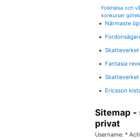
Folkhälsa och v
konkurser göte
Närmaste öp
Fordonsägare
Skatteverket
Fantasia rev
Skatteverket
Ericsson kist
Sitemap - 
privat
Username: * Acti