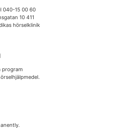
el 040-15 00 60
nsgatan 10 411
ikas hörselklinik
a
ka program
hörselhjälpmedel.
anently.